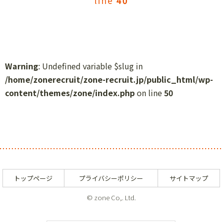
line
40
Warning
: Undefined variable $slug in
/home/zonerecruit/zone-recruit.jp/public_html/wp-
content/themes/zone/index.php
on line
50
トップページ
プライバシーポリシー
サイトマップ
© zone Co,. Ltd.