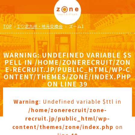
TOP
›
Ｉ♡北九州・地元交換会
›
ズーム1
WARNING
: UNDEFINED VARIABLE $S
PELL IN
/HOME/ZONERECRUIT/ZON
E-RECRUIT.JP/PUBLIC_HTML/WP-C
ONTENT/THEMES/ZONE/INDEX.PHP
ON LINE
39
Warning
: Undefined variable $ttl in
/home/zonerecruit/zone-
recruit.jp/public_html/wp-
content/themes/zone/index.php
on