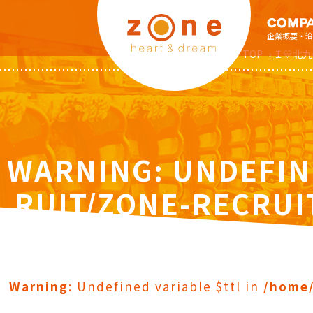
企業概要・沿
TOP
›
Ｉ💛北
WARNING
: UNDEFIN
RUIT/ZONE-RECRUI
S/ZO
Warning
: Undefined variable $ttl in
/home/