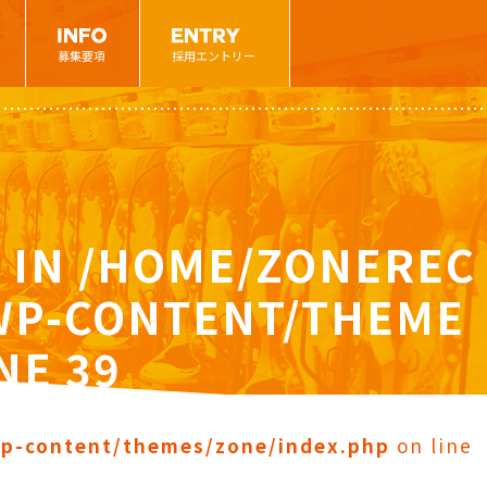
募集要項
採用エントリー
 IN
/HOME/ZONEREC
/WP-CONTENT/THEME
INE
39
wp-content/themes/zone/index.php
on line