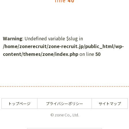
line
40
Warning
: Undefined variable $slug in
/home/zonerecruit/zone-recruit.jp/public_html/wp-
content/themes/zone/index.php
on line
50
トップページ
プライバシーポリシー
サイトマップ
© zone Co,. Ltd.