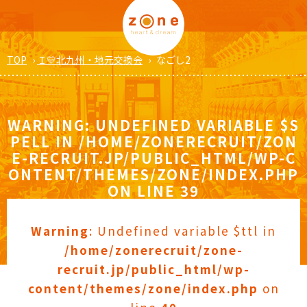
TOP
›
Ｉ💛北九州・地元交換会
›
なごし2
WARNING
: UNDEFINED VARIABLE $S
PELL IN
/HOME/ZONERECRUIT/ZON
E-RECRUIT.JP/PUBLIC_HTML/WP-C
ONTENT/THEMES/ZONE/INDEX.PHP
ON LINE
39
Warning
: Undefined variable $ttl in
/home/zonerecruit/zone-
recruit.jp/public_html/wp-
content/themes/zone/index.php
on