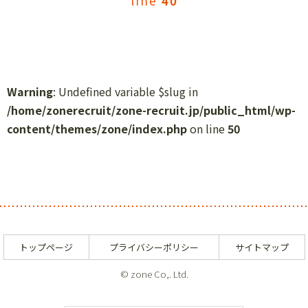
line
40
Warning
: Undefined variable $slug in
/home/zonerecruit/zone-recruit.jp/public_html/wp-
content/themes/zone/index.php
on line
50
トップページ
プライバシーポリシー
サイトマップ
© zone Co,. Ltd.