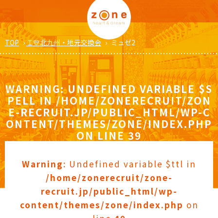
TOP
›
Ｉ💛北九州・地元交換会
›
ミュゼ2
WARNING
: UNDEFINED VARIABLE $S
PELL IN
/HOME/ZONERECRUIT/ZON
E-RECRUIT.JP/PUBLIC_HTML/WP-C
ONTENT/THEMES/ZONE/INDEX.PHP
ON LINE
39
Warning
: Undefined variable $ttl in
/home/zonerecruit/zone-
recruit.jp/public_html/wp-
content/themes/zone/index.php
on