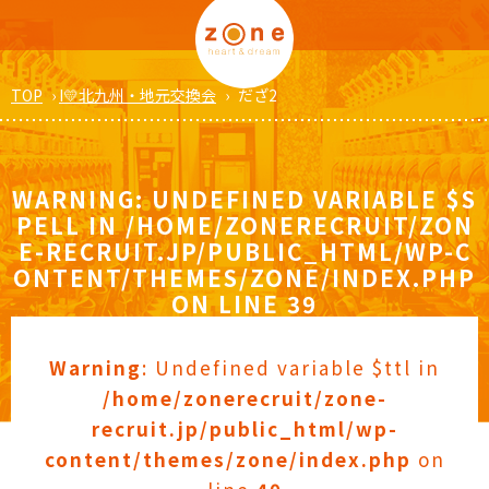
TOP
›
I💛北九州・地元交換会
›
だざ2
WARNING
: UNDEFINED VARIABLE $S
PELL IN
/HOME/ZONERECRUIT/ZON
E-RECRUIT.JP/PUBLIC_HTML/WP-C
ONTENT/THEMES/ZONE/INDEX.PHP
ON LINE
39
Warning
: Undefined variable $ttl in
/home/zonerecruit/zone-
recruit.jp/public_html/wp-
content/themes/zone/index.php
on