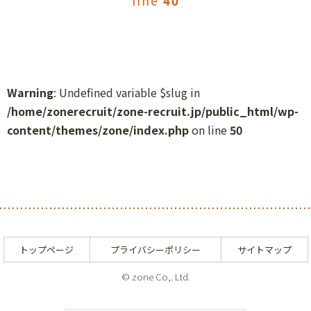
line
40
Warning
: Undefined variable $slug in
/home/zonerecruit/zone-recruit.jp/public_html/wp-
content/themes/zone/index.php
on line
50
トップページ
プライバシーポリシー
サイトマップ
© zone Co,. Ltd.