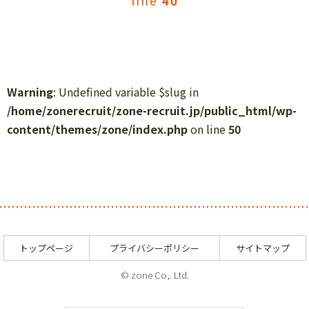
line
40
Warning
: Undefined variable $slug in
/home/zonerecruit/zone-recruit.jp/public_html/wp-
content/themes/zone/index.php
on line
50
トップページ
プライバシーポリシー
サイトマップ
© zone Co,. Ltd.