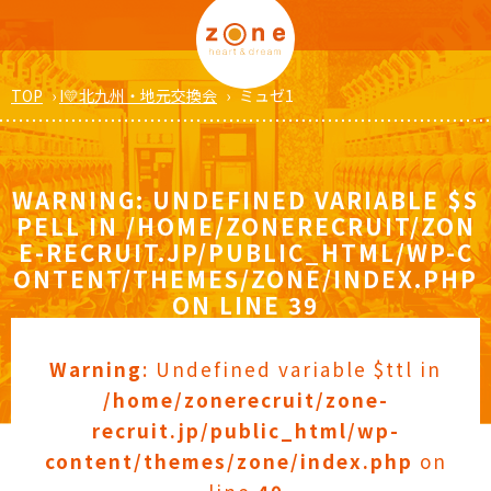
TOP
›
I💛北九州・地元交換会
›
ミュゼ1
WARNING
: UNDEFINED VARIABLE $S
PELL IN
/HOME/ZONERECRUIT/ZON
E-RECRUIT.JP/PUBLIC_HTML/WP-C
ONTENT/THEMES/ZONE/INDEX.PHP
ON LINE
39
Warning
: Undefined variable $ttl in
/home/zonerecruit/zone-
recruit.jp/public_html/wp-
content/themes/zone/index.php
on