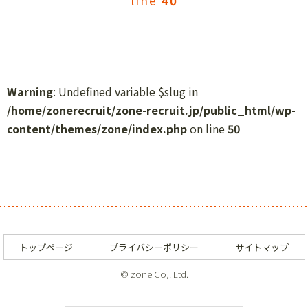
line
40
Warning
: Undefined variable $slug in
/home/zonerecruit/zone-recruit.jp/public_html/wp-
content/themes/zone/index.php
on line
50
トップページ
プライバシーポリシー
サイトマップ
© zone Co,. Ltd.