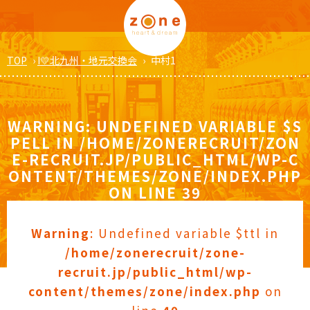
TOP
›
I💛北九州・地元交換会
›
中村1
WARNING
: UNDEFINED VARIABLE $S
PELL IN
/HOME/ZONERECRUIT/ZON
E-RECRUIT.JP/PUBLIC_HTML/WP-C
ONTENT/THEMES/ZONE/INDEX.PHP
ON LINE
39
Warning
: Undefined variable $ttl in
/home/zonerecruit/zone-
recruit.jp/public_html/wp-
content/themes/zone/index.php
on