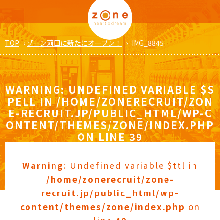
TOP
›
ゾーン苅田に新たにオープン！
›
IMG_8845
WARNING
: UNDEFINED VARIABLE $S
PELL IN
/HOME/ZONERECRUIT/ZON
E-RECRUIT.JP/PUBLIC_HTML/WP-C
ONTENT/THEMES/ZONE/INDEX.PHP
ON LINE
39
Warning
: Undefined variable $ttl in
/home/zonerecruit/zone-
recruit.jp/public_html/wp-
content/themes/zone/index.php
on