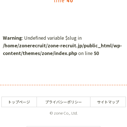
line
40
Warning
: Undefined variable $slug in
/home/zonerecruit/zone-recruit.jp/public_html/wp-
content/themes/zone/index.php
on line
50
トップページ
プライバシーポリシー
サイトマップ
© zone Co,. Ltd.