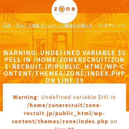
TOP
›
グループ会社 ホームページ開設のお知らせ
›
ロゴ(オレンジ)
WARNING
: UNDEFINED VARIABLE $S
PELL IN
/HOME/ZONERECRUIT/ZON
E-RECRUIT.JP/PUBLIC_HTML/WP-C
ONTENT/THEMES/ZONE/INDEX.PHP
ON LINE
39
Warning
: Undefined variable $ttl in
/home/zonerecruit/zone-
recruit.jp/public_html/wp-
content/themes/zone/index.php
on