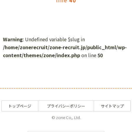
line
40
Warning
: Undefined variable $slug in
/home/zonerecruit/zone-recruit.jp/public_html/wp-
content/themes/zone/index.php
on line
50
トップページ
プライバシーポリシー
サイトマップ
© zone Co,. Ltd.