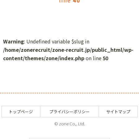
line
40
Warning
: Undefined variable $slug in
/home/zonerecruit/zone-recruit.jp/public_html/wp-
content/themes/zone/index.php
on line
50
トップページ
プライバシーポリシー
サイトマップ
© zone Co,. Ltd.