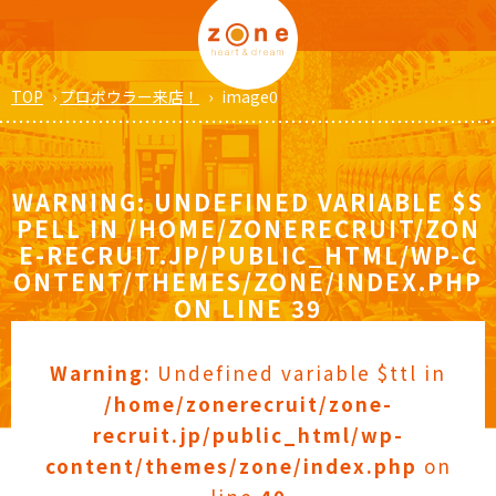
TOP
›
プロボウラー来店！
›
image0
WARNING
: UNDEFINED VARIABLE $S
PELL IN
/HOME/ZONERECRUIT/ZON
E-RECRUIT.JP/PUBLIC_HTML/WP-C
ONTENT/THEMES/ZONE/INDEX.PHP
ON LINE
39
Warning
: Undefined variable $ttl in
/home/zonerecruit/zone-
recruit.jp/public_html/wp-
content/themes/zone/index.php
on