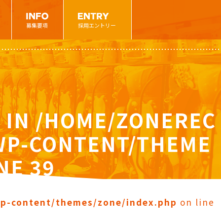
募集要項
採用エントリー
 IN
/HOME/ZONEREC
/WP-CONTENT/THEME
INE
39
wp-content/themes/zone/index.php
on line