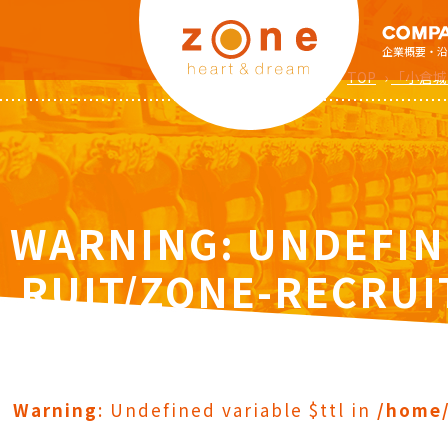
企業概要・沿
TOP
›
「小倉城
WARNING
: UNDEFIN
RUIT/ZONE-RECRUI
S/ZO
Warning
: Undefined variable $ttl in
/home/