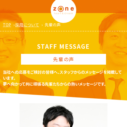
TOP
›
採用について
›
先輩の声
STAFF MESSAGE
先輩の声
当社への応募をご検討の皆様へ、スタッフからのメッセージを掲載して
います。
夢へ向かって共に頑張る先輩たちからの熱いメッセージです。