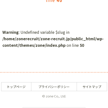
line
40
Warning
: Undefined variable $slug in
/home/zonerecruit/zone-recruit.jp/public_html/wp-
content/themes/zone/index.php
on line
50
トップページ
プライバシーポリシー
サイトマップ
© zone Co,. Ltd.