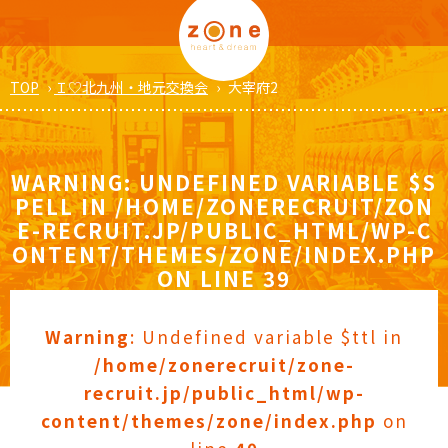
TOP
›
Ｉ♡北九州・地元交換会
›
大宰府2
WARNING
: UNDEFINED VARIABLE $S
PELL IN
/HOME/ZONERECRUIT/ZON
E-RECRUIT.JP/PUBLIC_HTML/WP-C
ONTENT/THEMES/ZONE/INDEX.PHP
ON LINE
39
Warning
: Undefined variable $ttl in
/home/zonerecruit/zone-
recruit.jp/public_html/wp-
content/themes/zone/index.php
on