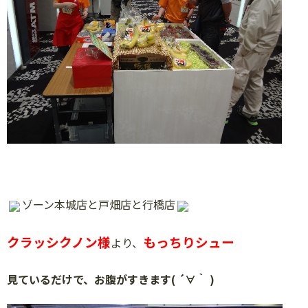
ゾーン本城店と戸畑店と行橋店
クラッシクノン様
もっちりシュー
より、
見ているだけで、お腹がすきます
( ´∀
｀
)