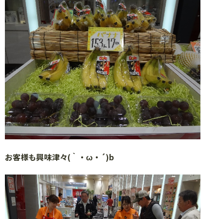
お客様も興味津々
(
｀・
ω
・
´)b