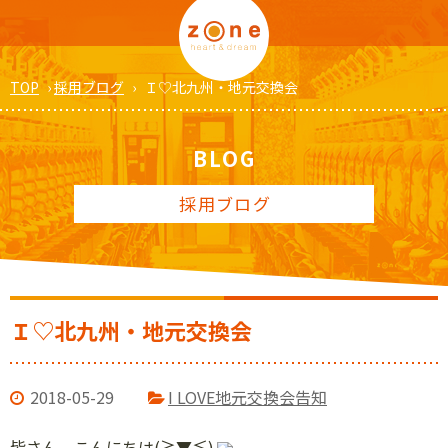
TOP
›
採用ブログ
›
Ｉ♡北九州・地元交換会
BLOG
採用ブログ
Ｉ♡北九州・地元交換会
2018-05-29
I LOVE地元交換会告知
皆さん、こんにちは(≧▼≦)