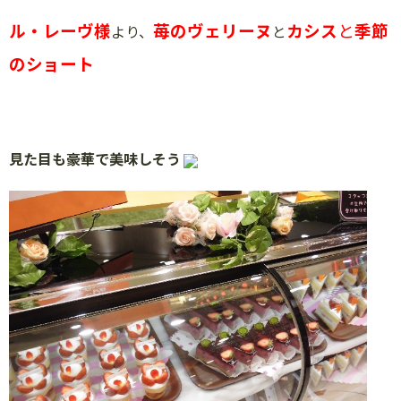
ル・レーヴ様
苺のヴェリーヌ
カシス
と
季節
より、
と
のショート
見た目も豪華で美味しそう