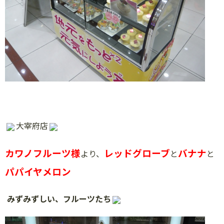
大宰府店
カワノフルーツ様
レッドグローブ
バナナ
より、
と
と
パパイヤメロン
みずみずしい、フルーツたち