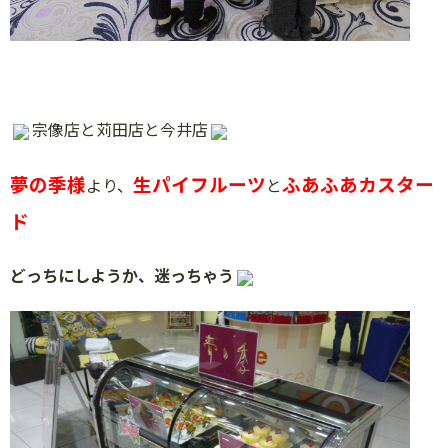
宗像店と苅田店と今井店
夢の季様
生パイフルーツ
ふあふあカスター
より、
と
ド
どっちにしようか、迷っちゃう