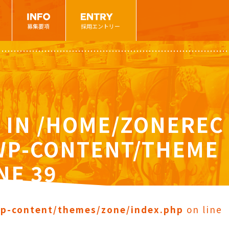
募集要項
採用エントリー
 IN
/HOME/ZONEREC
/WP-CONTENT/THEME
INE
39
wp-content/themes/zone/index.php
on line