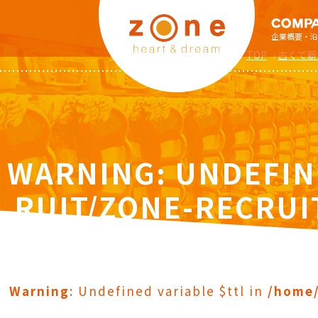
企業概要・沿
TOP
›
古くて新
WARNING
: UNDEFIN
RUIT/ZONE-RECRUI
S/ZO
Warning
: Undefined variable $ttl in
/home/